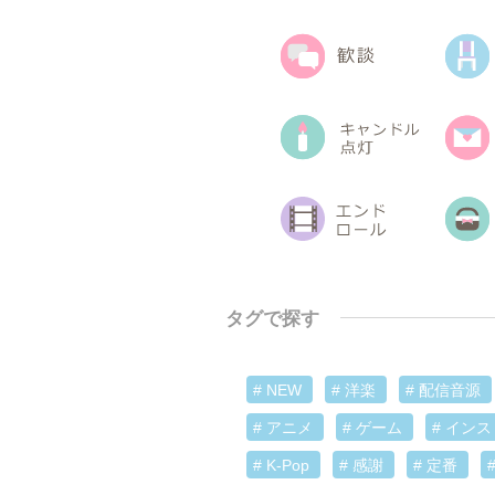
タグで探す
# NEW
# 洋楽
# 配信音源
# アニメ
# ゲーム
# イン
# K-Pop
# 感謝
# 定番