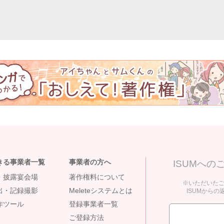
きる事業者一覧
事業者の方へ
ISUMへ
・披露宴会場
著作権料について
※いただいた
出・記録撮影
Meleteシステムとは
ISUMから
作ツール
登録事業者一覧
ご登録方法