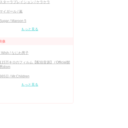
スターラブレイション / ケラケラ
マイガール / 嵐
Sugar / Maroon 5
もっと見る
映像
I Wish / なにわ男子
115万キロのフィルム【配信音源】 / Official髭
男dism
365日 / Mr.Children
もっと見る