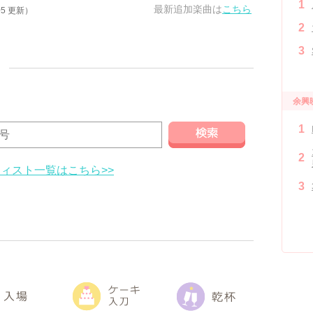
1
最新追加楽曲は
こちら
/05 更新）
2
3
余興
1
2
ィスト一覧はこちら>>
3