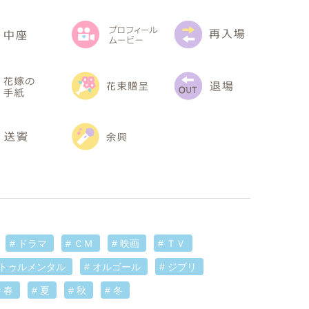
# ドラマ
# ＣＭ
# 映画
# ＴＶ
ストゥルメンタル
# オルゴール
# ジブリ
# 春
# 夏
# 秋
# 冬