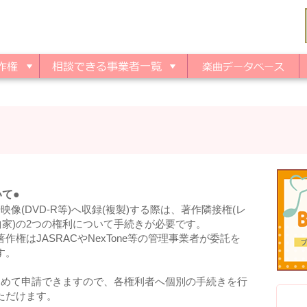
て●
像(DVD-R等)へ収録(複製)する際は、著作隣接権(レ
曲家)の2つの権利について手続きが必要です。
権はJASRACやNexTone等の管理事業者が委託を
す。
とめて申請できますので、各権利者へ個別の手続きを行
ただけます。