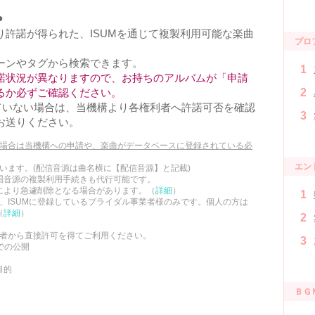
●
許諾が得られた、ISUMを通じて複製利用可能な楽曲
プロ
。
ーンやタグから検索できます。
1
諾状況が異なりますので、お持ちのアルバムが「申請
るか必ずご確認ください。
2
ていない場合は、当機構より各権利者へ許諾可否を確認
3
お送りください。
の場合は当機構への申請や、楽曲がデータベースに登録されている必
エン
います。(配信音源は曲名横に【配信音源】と記載)
唱音源の複製利用手続きも代行可能です。
により急遽削除となる場合があります。（
詳細
）
1
は、ISUMに登録しているブライダル事業者様のみです。個人の方は
（
詳細
）
2
利者から直接許可を得てご利用ください。
3
での公開
目的
ＢＧ