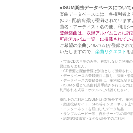
●ISUM楽曲データベースについて
楽曲データベースには、各権利者より
(CD・配信音源)が登録されています
曲名・アーティスト名の他、利用シ
登録楽曲は、収録アルバムごとに許
可能アルバム一覧」に掲載されてい
ご希望の楽曲(アルバム)が登録され
いたしますので、
楽曲リクエスト
を
・市販CDの再生のみ等、複製しないご利用
要はありません。
・CD音源と配信音源は別曲として登録されて
・データベースの登録楽曲に限り、演奏・歌
・データベースの登録楽曲は、権利状況変更
・ISUMを通じて楽曲利用手続きを行えるの
利用される式場・ホテルへご相談ください。
※以下のご利用はISUM代行対象外です。権
・動画投稿サイト、SNS等インターネット上
・インターネットを経由したデータ納品
・サンプルムービー等、自社サービスの宣伝
・結婚式(披露宴・2次会)以外でのご利用