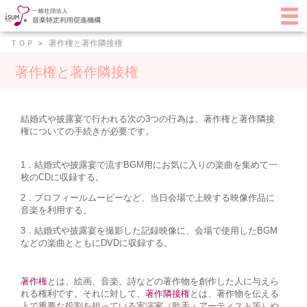
ＴＯＰ
著作権と著作隣接権
＞
著作権と著作隣接権
結婚式や披露宴で行われる次の3つの行為は、著作権と著作隣接
権についての手続きが必要です。
1．結婚式や披露宴で流すBGM用にお気に入りの楽曲を集めて一
枚のCDに収録する。
2．プロフィールムービーなど、当日会場で上映する映像作品に
音楽を利用する。
3．結婚式や披露宴を撮影した記録映像に、会場で使用したBGM
などの楽曲とともにDVDに収録する。
著作権
とは、絵画、音楽、詩などの著作物を創作した人に与えら
れる権利です。それに対して、
著作隣接権
とは、著作物を伝える
上で重要な役割を担っている実演家（歌手・アーティスト等）や